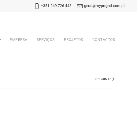
+351 249 726 443
geral@myproject.com.pt
O
EMPRESA
SERVIÇOS
PROJETOS
CONTACTOS
SEGUINTE