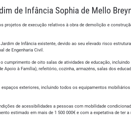
dim de Infância Sophia de Mello Brey
s projetos de execução relativos à obra de demolição e construçã
ardim de Infância existente, devido ao seu elevado risco estrutur
l de Engenharia Civil.
o cumprimento de oito salas de atividades de educação, incluindo 
 Apoio à Família), refeitório, cozinha, armazéns, salas dos educad
os espaços exteriores, incluindo todos os equipamentos mobiliário
ondições de acessibilidades a pessoas com mobilidade condiciona
to estimado em mais de 1 500 000€ e com a expetativa de ter a no